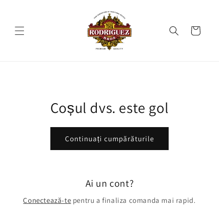
Salt la
conținut
Coș
Coșul dvs. este gol
Continuați cumpărăturile
Ai un cont?
Conectează-te
pentru a finaliza comanda mai rapid.