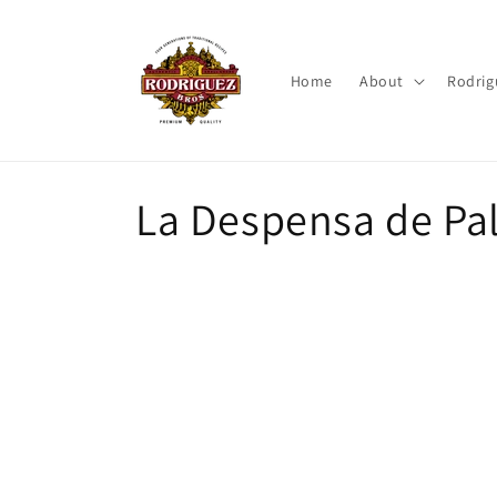
μετάβαση
στο
περιεχόμενο
Home
About
Rodrig
Σ
La Despensa de Pa
υ
λ
λ
ο